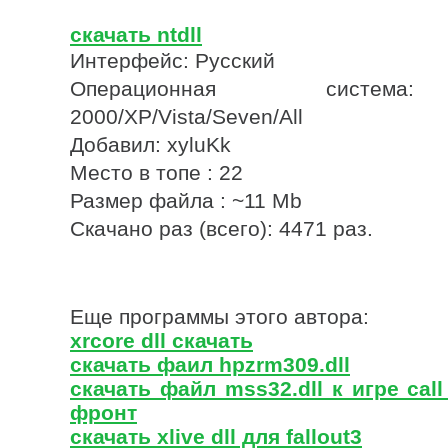
скачать ntdll
Интерфейс: Русский
Операционная система
2000/XP/Vista/Seven/All
Добавил: xyluKk
Место в топе : 22
Размер файла : ~11 Mb
Скачано раз (всего): 4471 раз.
Еще программы этого автора:
xrcore dll скачать
скачать фаил hpzrm309.dll
скачать файл mss32.dll к игре call
фронт
скачать xlive dll для fallout3