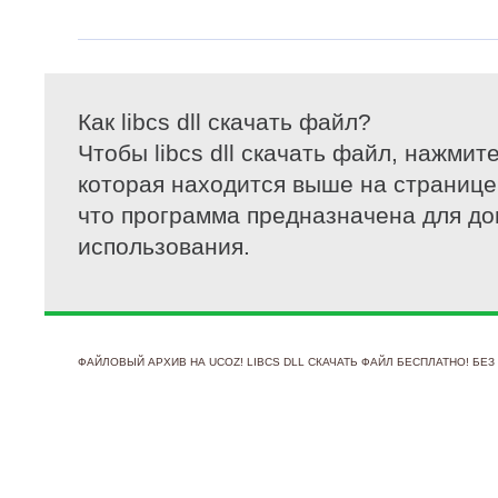
Как libcs dll скачать файл?
Чтобы libcs dll скачать файл, нажмите
которая находится выше на странице
что программа предназначена для д
использования.
ФАЙЛОВЫЙ АРХИВ НА UCOZ! LIBCS DLL СКАЧАТЬ ФАЙЛ БЕСПЛАТНО! БЕЗ