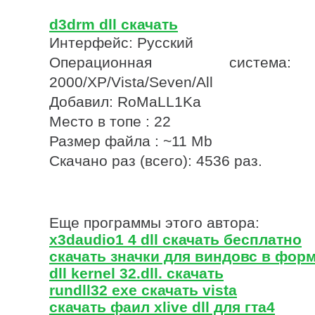
d3drm dll скачать
Интерфейс: Русский
Операционная система
2000/XP/Vista/Seven/All
Добавил: RoMaLL1Ka
Место в топе : 22
Размер файла : ~11 Mb
Скачано раз (всего): 4536 раз.
Еще программы этого автора:
x3daudio1 4 dll скачать бесплатно
скачать значки для виндовс в форм
dll kernel 32.dll. скачать
rundll32 exe скачать vista
скачать фаил xlive dll для гта4