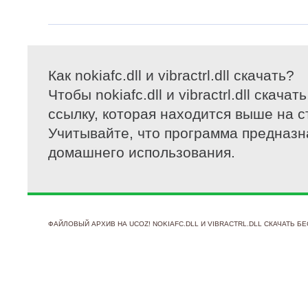
Как nokiafc.dll и vibractrl.dll скачать?
Чтобы nokiafc.dll и vibractrl.dll скача
ссылку, которая находится выше на с
Учитывайте, что программа предназн
домашнего использования.
ФАЙЛОВЫЙ АРХИВ НА UCOZ! NOKIAFC.DLL И VIBRACTRL.DLL СКАЧАТЬ БЕ