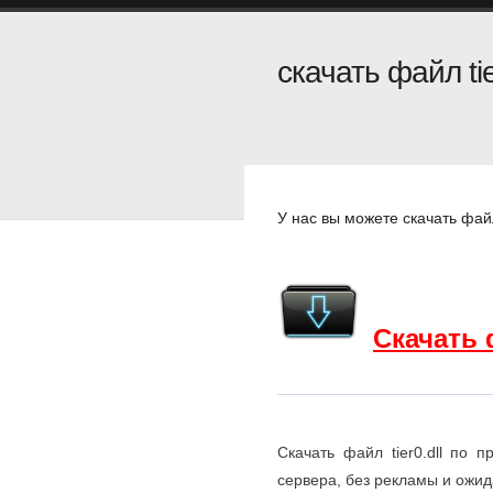
скачать файл tie
У нас вы можете скачать файл 
Скачать ф
Скачать файл tier0.dll по 
сервера, без рекламы и ожид