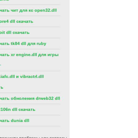
чать чит для кс open32.dll
ore4 dll скачать
oit dll скачать
чать tk84 dll для ruby
чать xr engine.dll для игры
r
iafc.dll и vibractrl.dll
ть
чать обноления drweb32 dll
106n dll скачать
чать dunia dll