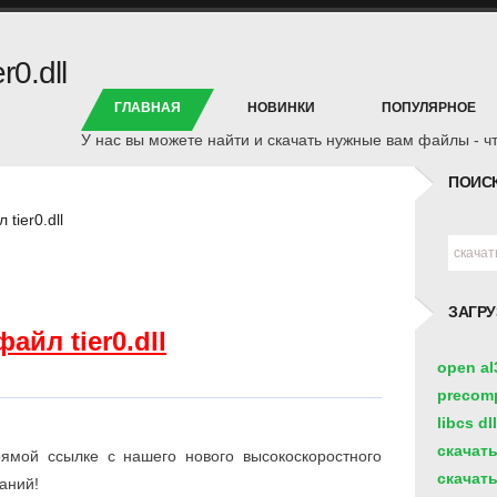
r0.dll
ГЛАВНАЯ
НОВИНКИ
ПОПУЛЯРНОЕ
У нас вы можете найти и скачать нужные вам файлы - ч
ПОИС
tier0.dll
ЗАГРУ
айл tier0.dll
open al
precomp
libcs d
скачать
прямой ссылке с нашего нового высокоскоростного
скачать
аний!