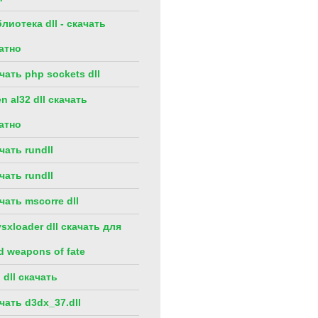
лиотека dll - скачать
атно
чать php sockets dll
n al32 dll скачать
атно
чать rundll
чать rundll
чать mscorre dll
sxloader dll скачать для
d weapons of fate
 dll скачать
чать d3dx_37.dll