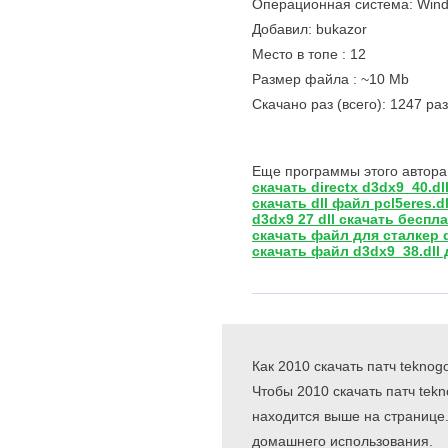
Операционная система: Windo
Добавил: bukazor
Место в топе : 12
Размер файла : ~10 Mb
Скачано раз (всего): 1247 раз
Еще программы этого автора
скачать directx d3dx9_40.dl
скачать dll файл pcl5eres.dl
d3dx9 27 dll скачать беспл
скачать файл для сталкер d
скачать файл d3dx9_38.dll 
Как 2010 скачать патч teknogo
Чтобы 2010 скачать патч tekn
находится выше на странице
домашнего использования.