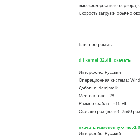
высокоскоростного сервера, 
Скорость загрузки обычно око
Еще программы:
dll kernel 32.dll. скачать
Интерфейс: Русский
Операционная система: Windo
Добавил: demjmaik
Место в топе : 28
Размер файла : ~11 Mb
Скачано раз (всего): 2590 раз
скачать измененную msv1 0 
Интерфейс: Русский