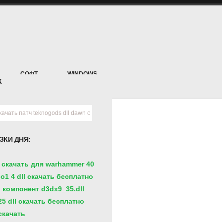
СОФТ
WINDOWS
К
то может быть проще?!
ЗКИ ДНЯ:
ll скачать для warhammer 40
o1 4 dll скачать бесплатно
 компонент d3dx9_35.dll
5 dll скачать бесплатно
 скачать