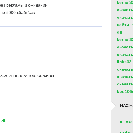
kernel
без рекламы и ожиданий!
скачат
ло 5000 кбайт/сек.
скачать
найти 
dll
kernel
скачат
скачать
links32.
скачать
ws 2000/XP/Vista/Seven/All
скачать
скачать
kbd106n
НАС Н
.
dll
ска
carbo