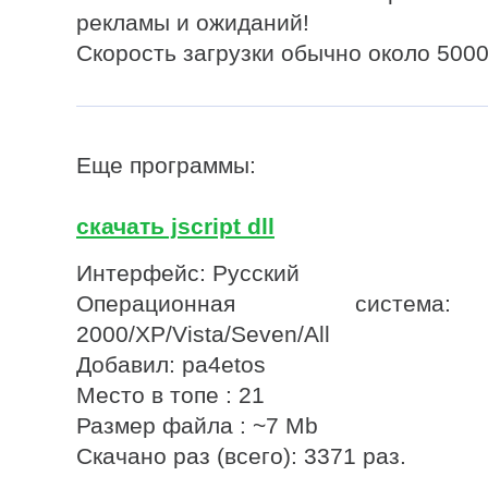
рекламы и ожиданий!
Скорость загрузки обычно около 5000
Еще программы:
скачать jscript dll
Интерфейс: Русский
Операционная система
2000/XP/Vista/Seven/All
Добавил: pa4etos
Место в топе : 21
Размер файла : ~7 Mb
Скачано раз (всего): 3371 раз.