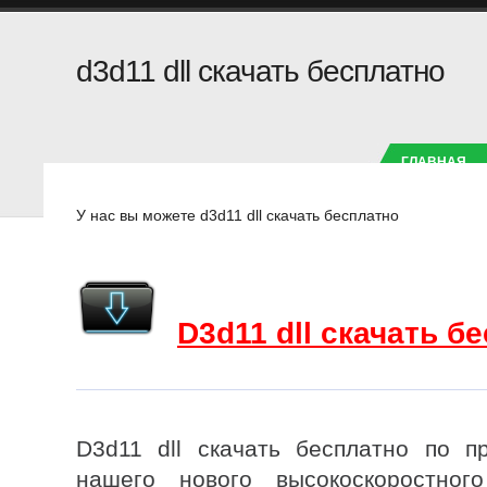
d3d11 dll скачать бесплатно
ГЛАВНАЯ
У нас вы можете
У нас вы можете d3d11 dll скачать бесплатно
D3d11 dll скачать б
D3d11 dll скачать бесплатно по п
нашего нового высокоскоростног