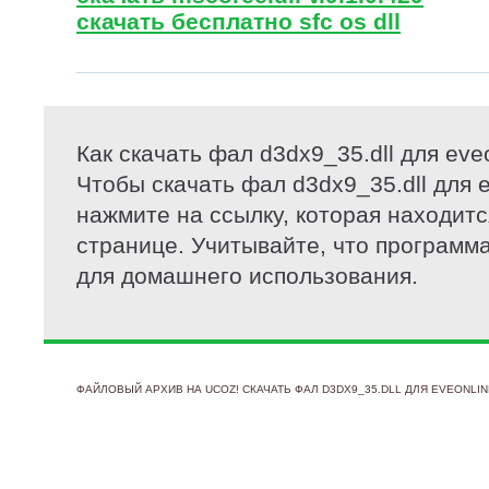
скачать бесплатно sfc os dll
Как скачать фал d3dx9_35.dll для eve
Чтобы скачать фал d3dx9_35.dll для e
нажмите на ссылку, которая находит
странице. Учитывайте, что программ
для домашнего использования.
ФАЙЛОВЫЙ АРХИВ НА UCOZ! СКАЧАТЬ ФАЛ D3DX9_35.DLL ДЛЯ EVEONLIN