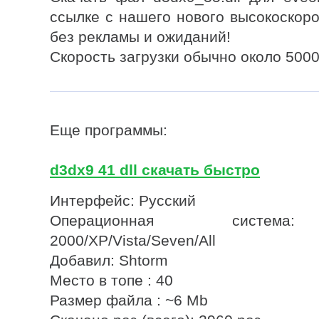
ссылке с нашего нового высокоскоро
без рекламы и ожиданий!
Скорость загрузки обычно около 5000
Еще программы:
d3dx9 41 dll скачать быстро
Интерфейс: Русский
Операционная система
2000/XP/Vista/Seven/All
Добавил: Shtorm
Место в топе : 40
Размер файла : ~6 Mb